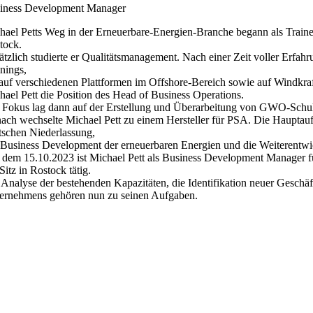
iness Development Manager
hael Petts Weg in der Erneuerbare-Energien-Branche begann als Trai
tock.
ätzlich studierte er Qualitätsmanagement. Nach einer Zeit voller Erf
inings,
 auf verschiedenen Plattformen im Offshore-Bereich sowie auf Windkr
hael Pett die Position des Head of Business Operations.
 Fokus lag dann auf der Erstellung und Überarbeitung von GWO-Sch
ach wechselte Michael Pett zu einem Hersteller für PSA. Die Hauptaufg
tschen Niederlassung,
 Business Development der erneuerbaren Energien und die Weiterentwi
t dem 15.10.2023 ist Michael Pett als Business Development Manager f
Sitz in Rostock tätig.
 Analyse der bestehenden Kapazitäten, die Identifikation neuer Geschäft
ernehmens gehören nun zu seinen Aufgaben.