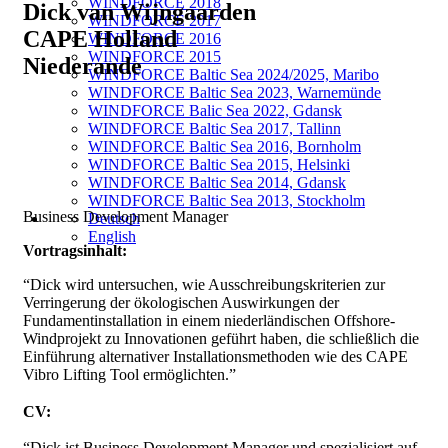
WINDFORCE 2018
Dick van Wijngaarden
WINDFORCE 2017
CAPE Holland
WINDFORCE 2016
WINDFORCE 2015
Niederande
WINDFORCE Baltic Sea 2024/2025, Maribo
WINDFORCE Baltic Sea 2023, Warnemünde
WINDFORCE Balic Sea 2022, Gdansk
WINDFORCE Baltic Sea 2017, Tallinn
WINDFORCE Baltic Sea 2016, Bornholm
WINDFORCE Baltic Sea 2015, Helsinki
WINDFORCE Baltic Sea 2014, Gdansk
WINDFORCE Baltic Sea 2013, Stockholm
Business Development Manager
Deutsch
English
Vortragsinhalt:
“Dick wird untersuchen, wie Ausschreibungskriterien zur
Verringerung der ökologischen Auswirkungen der
Fundamentinstallation in einem niederländischen Offshore-
Windprojekt zu Innovationen geführt haben, die schließlich die
Einführung alternativer Installationsmethoden wie des CAPE
Vibro Lifting Tool ermöglichten.”
CV:
“Dick ist Business Development Manager und spezialisiert auf