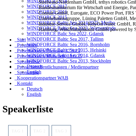
WINDFORCE 2018
Steelwind Nordenham GmbH, tethys robotics 
WINDFORCE 2017
Bundesministerium für Wirtschaft und Energie, 
WINDFORCE 2016
Consult GmbH, Eurogate, ECO Power Port, FRS 
WINDFORCE 2015
Unternehmensgruppe, Lüning Paletten GmbH, Med
WINDFORCE Baltic Sea 2024/2025, Maribo
Industrie Service GmbH, RelyOn Nutec GmbH, 
WINDFORCE Baltic Sea 2023, Warnemünde
Hamburg, WindMultiplikator GmbH powere
WINDFORCE Balic Sea 2022, Gdansk
WINDFORCE Baltic Sea 2017, Tallinn
Start
WINDFORCE Baltic Sea 2016, Bornholm
Programm
WINDFORCE Baltic Sea 2015, Helsinki
Präsentationen Dienstag, 17.6.25
WINDFORCE Baltic Sea 2014, Gdansk
Präsentationen Mittwoch, 18.6.25
WINDFORCE Baltic Sea 2013, Stockholm
Speakerliste
Deutsch
Presse Veröffentlichungen / Medienpartner
English
Sponsoring
Kooperationspartner WAB
Kontakt
Deutsch
English
Speakerliste
TAG 1
TAG 2
TAG 3