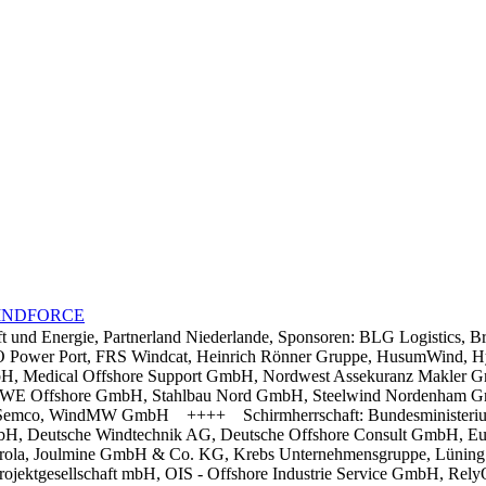
aft und Energie, Partnerland Niederlande, Sponsoren: BLG Logistic
O Power Port, FRS Windcat, Heinrich Rönner Gruppe, HusumWind, H
H, Medical Offshore Support GmbH, Nordwest Assekuranz Makler Gm
RWE Offshore GmbH, Stahlbau Nord GmbH, Steelwind Nordenham Gm
emco, WindMW GmbH ++++ Schirmherrschaft: Bundesministerium für 
H, Deutsche Windtechnik AG, Deutsche Offshore Consult GmbH, Eur
rola, Joulmine GmbH & Co. KG, Krebs Unternehmensgruppe, Lüning
jektgesellschaft mbH, OIS - Offshore Industrie Service GmbH, 