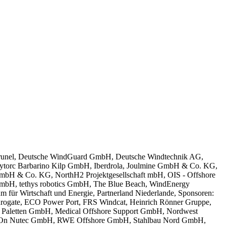
s, Brunel, Deutsche WindGuard GmbH, Deutsche Windtechnik AG,
ytorc Barbarino Kilp GmbH, Iberdrola, Joulmine GmbH & Co. KG,
bH & Co. KG, NorthH2 Projektgesellschaft mbH, OIS - Offshore
bH, tethys robotics GmbH, The Blue Beach, WindEnergy
Wirtschaft und Energie, Partnerland Niederlande, Sponsoren:
ogate, ECO Power Port, FRS Windcat, Heinrich Rönner Gruppe,
 Paletten GmbH, Medical Offshore Support GmbH, Nordwest
RelyOn Nutec GmbH, RWE Offshore GmbH, Stahlbau Nord GmbH,