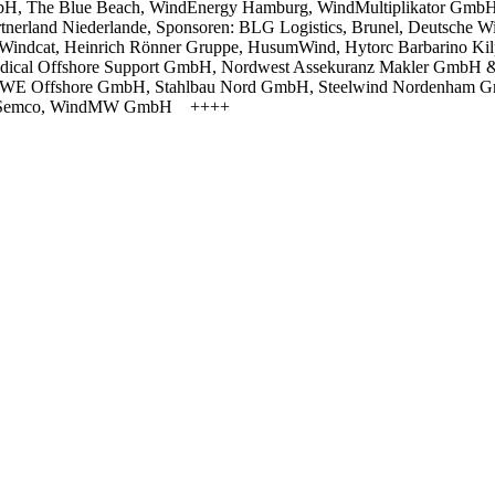
GmbH, The Blue Beach, WindEnergy Hamburg, WindMultiplikator 
Partnerland Niederlande, Sponsoren: BLG Logistics, Brunel, Deutsch
Windcat, Heinrich Rönner Gruppe, HusumWind, Hytorc Barbarino Ki
ical Offshore Support GmbH, Nordwest Assekuranz Makler GmbH & 
RWE Offshore GmbH, Stahlbau Nord GmbH, Steelwind Nordenham Gm
d by Semco, WindMW GmbH ++++