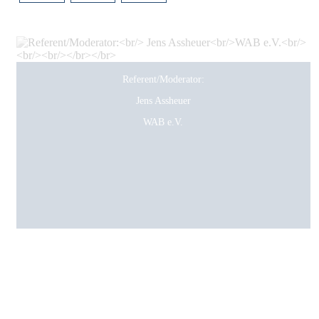
Referent/Moderator:
Jens Assheuer
WAB e.V.