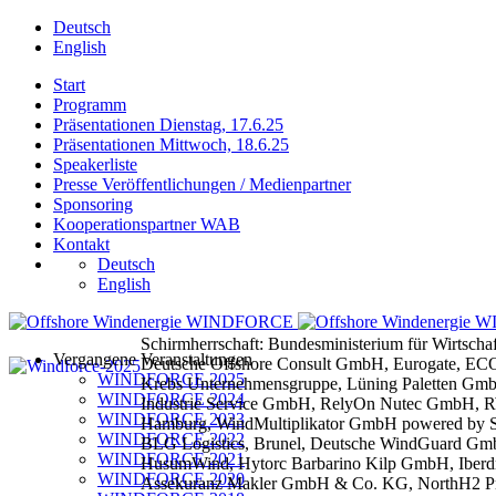
Deutsch
English
Start
Programm
Präsentationen Dienstag, 17.6.25
Präsentationen Mittwoch, 18.6.25
Speakerliste
Presse Veröffentlichungen / Medienpartner
Sponsoring
Kooperationspartner WAB
Kontakt
Deutsch
English
Schirmherrschaft: Bundesministerium für Wirtsch
Vergangene Veranstaltungen
Deutsche Offshore Consult GmbH, Eurogate, EC
WINDFORCE 2025
Krebs Unternehmensgruppe, Lüning Paletten Gmb
WINDFORCE 2024
Industrie Service GmbH, RelyOn Nutec GmbH, 
WINDFORCE 2023
Hamburg, WindMultiplikator GmbH powered by S
WINDFORCE 2022
BLG Logistics, Brunel, Deutsche WindGuard Gmb
WINDFORCE 2021
HusumWind, Hytorc Barbarino Kilp GmbH, Iberd
WINDFORCE 2020
Assekuranz Makler GmbH & Co. KG, NorthH2 Pro