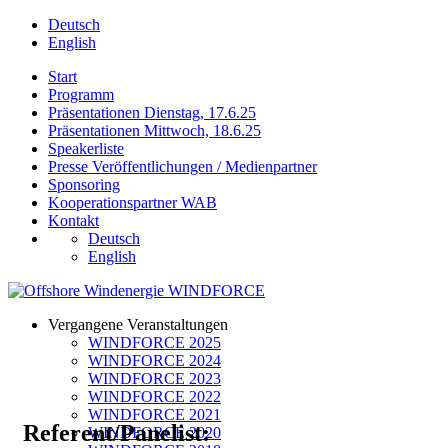
Deutsch
English
Start
Programm
Präsentationen Dienstag, 17.6.25
Präsentationen Mittwoch, 18.6.25
Speakerliste
Presse Veröffentlichungen / Medienpartner
Sponsoring
Kooperationspartner WAB
Kontakt
Deutsch
English
Vergangene Veranstaltungen
WINDFORCE 2025
WINDFORCE 2024
WINDFORCE 2023
WINDFORCE 2022
WINDFORCE 2021
Referent/Panelist:
WINDFORCE 2020