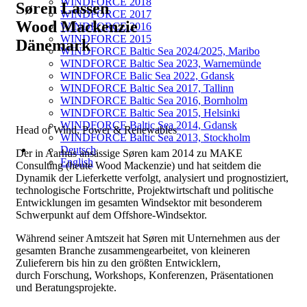
WINDFORCE 2018
Søren Lassen
WINDFORCE 2017
Wood Mackenzie
WINDFORCE 2016
WINDFORCE 2015
Dänemark
WINDFORCE Baltic Sea 2024/2025, Maribo
WINDFORCE Baltic Sea 2023, Warnemünde
WINDFORCE Balic Sea 2022, Gdansk
WINDFORCE Baltic Sea 2017, Tallinn
WINDFORCE Baltic Sea 2016, Bornholm
WINDFORCE Baltic Sea 2015, Helsinki
WINDFORCE Baltic Sea 2014, Gdansk
Head of Wind, Power & Renewables
WINDFORCE Baltic Sea 2013, Stockholm
Deutsch
Der in Aarhus ansässige Søren kam 2014 zu MAKE
English
Consulting (heute Wood Mackenzie) und hat seitdem die
Dynamik der Lieferkette verfolgt, analysiert und prognostiziert,
technologische Fortschritte, Projektwirtschaft und politische
Entwicklungen im gesamten Windsektor mit besonderem
Schwerpunkt auf dem Offshore-Windsektor.
Während seiner Amtszeit hat Søren mit Unternehmen aus der
gesamten Branche zusammengearbeitet, von kleineren
Zulieferern bis hin zu den größten Entwicklern,
durch Forschung, Workshops, Konferenzen, Präsentationen
und Beratungsprojekte.