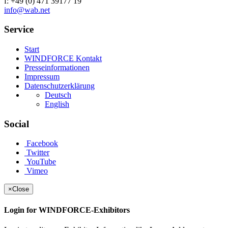
f: +49 (0) 471 39177 19
info@wab.net
Service
Start
WINDFORCE Kontakt
Presseinformationen
Impressum
Datenschutzerklärung
Deutsch
English
Social
Facebook
Twitter
YouTube
Vimeo
×
Close
Login for WINDFORCE-Exhibitors