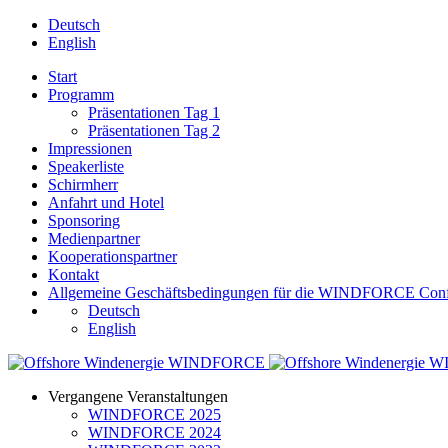
Deutsch
English
Start
Programm
Präsentationen Tag 1
Präsentationen Tag 2
Impressionen
Speakerliste
Schirmherr
Anfahrt und Hotel
Sponsoring
Medienpartner
Kooperationspartner
Kontakt
Allgemeine Geschäftsbedingungen für die WINDFORCE Conf
Deutsch
English
Vergangene Veranstaltungen
WINDFORCE 2025
WINDFORCE 2024