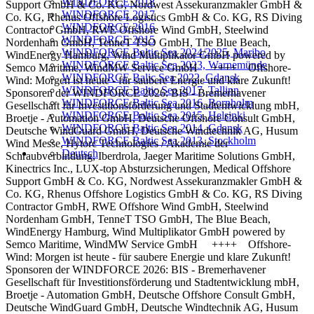
WINDFORCE 2018
Support GmbH & Co. KG, Nordwest Assekuranzmakler GmbH &
WINDFORCE 2017
Co. KG, Rhenus Offshore Logistics GmbH & Co. KG, RS Diving
WINDFORCE 2016
Contractor GmbH, RWE Offshore Wind GmbH, Steelwind
WINDFORCE 2015
Nordenham GmbH, TenneT TSO GmbH, The Blue Beach,
WINDFORCE Baltic Sea 2024/2025, Maribo
WindEnergy Hamburg, Wind Multiplikator GmbH powered by
WINDFORCE Baltic Sea 2023, Warnemünde
Semco Maritime, WindMW Service GmbH ++++ Offshore-
WINDFORCE Balic Sea 2022, Gdansk
Wind: Morgen ist heute - für saubere Energie und klare Zukunft!
WINDFORCE Baltic Sea 2017, Tallinn
Sponsoren der WINDFORCE 2026: BIS - Bremerhavener
WINDFORCE Baltic Sea 2016, Bornholm
Gesellschaft für Investitionsförderung und Stadtentwicklung mbH,
WINDFORCE Baltic Sea 2015, Helsinki
Broetje - Automation GmbH, Deutsche Offshore Consult GmbH,
WINDFORCE Baltic Sea 2014, Gdansk
Deutsche WindGuard GmbH, Deutsche Windtechnik AG, Husum
WINDFORCE Baltic Sea 2013, Stockholm
Wind Messe, Hytorc Technologies / Akademie der
Deutsch
Schraubverbindung, Iberdrola, Jaeger Maritime Solutions GmbH,
Kinectrics Inc., LUX-top Absturzsicherungen, Medical Offshore
Support GmbH & Co. KG, Nordwest Assekuranzmakler GmbH &
Co. KG, Rhenus Offshore Logistics GmbH & Co. KG, RS Diving
Contractor GmbH, RWE Offshore Wind GmbH, Steelwind
Nordenham GmbH, TenneT TSO GmbH, The Blue Beach,
WindEnergy Hamburg, Wind Multiplikator GmbH powered by
Semco Maritime, WindMW Service GmbH ++++ Offshore-
Wind: Morgen ist heute - für saubere Energie und klare Zukunft!
Sponsoren der WINDFORCE 2026: BIS - Bremerhavener
Gesellschaft für Investitionsförderung und Stadtentwicklung mbH,
Broetje - Automation GmbH, Deutsche Offshore Consult GmbH,
Deutsche WindGuard GmbH, Deutsche Windtechnik AG, Husum