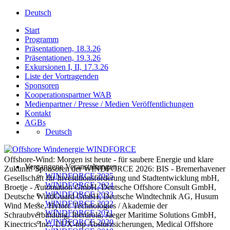
Deutsch
Start
Programm
Präsentationen, 18.3.26
Präsentationen, 19.3.26
Exkursionen I, II, 17.3.26
Liste der Vortragenden
Sponsoren
Kooperationspartner WAB
Medienpartner / Presse / Medien Veröffentlichungen
Kontakt
AGBs
Deutsch
Offshore-Wind: Morgen ist heute - für saubere Energie und klare
Vergangene Veranstaltungen
Zukunft! Sponsoren der WINDFORCE 2026: BIS - Bremerhavener
WINDFORCE 2025
Gesellschaft für Investitionsförderung und Stadtentwicklung mbH,
WINDFORCE 2024
Broetje - Automation GmbH, Deutsche Offshore Consult GmbH,
WINDFORCE 2023
Deutsche WindGuard GmbH, Deutsche Windtechnik AG, Husum
WINDFORCE 2022
Wind Messe, Hytorc Technologies / Akademie der
WINDFORCE 2021
Schraubverbindung, Iberdrola, Jaeger Maritime Solutions GmbH,
WINDFORCE 2020
Kinectrics Inc., LUX-top Absturzsicherungen, Medical Offshore