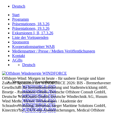
Deutsch
Start
Programm
Präsentationen, 18.3.26
Präsentationen, 19.3.26
Exkursionen I, II, 17.3.26
Liste der Vortragenden
Sponsoren
Kooperationspartner WAB
Medienpartner / Presse / Medien Veröffentlichungen
Kontakt
AGBs
Deutsch
Offshore-Wind: Morgen ist heute - für saubere Energie und klare
Vergangene Veranstaltungen
Zukunft! Sponsoren der WINDFORCE 2026: BIS - Bremerhavener
WINDFORCE 2025
Gesellschaft für Investitionsförderung und Stadtentwicklung mbH,
WINDFORCE 2024
Broetje - Automation GmbH, Deutsche Offshore Consult GmbH,
WINDFORCE 2023
Deutsche WindGuard GmbH, Deutsche Windtechnik AG, Husum
WINDFORCE 2022
Wind Messe, Hytorc Technologies / Akademie der
WINDFORCE 2021
Schraubverbindung, Iberdrola, Jaeger Maritime Solutions GmbH,
WINDFORCE 2020
Kinectrics Inc., LUX-top Absturzsicherungen, Medical Offshore