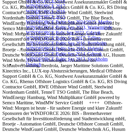
WINDFORCE 2018
Support GmbH & Co. KG, Nordwest Assekuranzmakler GmbH &
WINDFORCE 2017
Co. KG, Rhenus Offshore Logistics GmbH & Co. KG, RS Diving
WINDFORCE 2016
Contractor GmbH, RWE Offshore Wind GmbH, Steelwind
WINDFORCE 2015
Nordenham GmbH, TenneT TSO GmbH, The Blue Beach,
WINDFORCE Baltic Sea 2024/2025, Maribo
WindEnergy Hamburg, Wind Multiplikator GmbH powered by
WINDFORCE Baltic Sea 2023, Warnemünde
Semco Maritime, WindMW Service GmbH ++++ Offshore-
WINDFORCE Balic Sea 2022, Gdansk
Wind: Morgen ist heute - für saubere Energie und klare Zukunft!
WINDFORCE Baltic Sea 2017, Tallinn
Sponsoren der WINDFORCE 2026: BIS - Bremerhavener
WINDFORCE Baltic Sea 2016, Bornholm
Gesellschaft für Investitionsförderung und Stadtentwicklung mbH,
WINDFORCE Baltic Sea 2015, Helsinki
Broetje - Automation GmbH, Deutsche Offshore Consult GmbH,
WINDFORCE Baltic Sea 2014, Gdansk
Deutsche WindGuard GmbH, Deutsche Windtechnik AG, Husum
WINDFORCE Baltic Sea 2013, Stockholm
Wind Messe, Hytorc Technologies / Akademie der
Deutsch
Schraubverbindung, Iberdrola, Jaeger Maritime Solutions GmbH,
Kinectrics Inc., LUX-top Absturzsicherungen, Medical Offshore
Support GmbH & Co. KG, Nordwest Assekuranzmakler GmbH &
Co. KG, Rhenus Offshore Logistics GmbH & Co. KG, RS Diving
Contractor GmbH, RWE Offshore Wind GmbH, Steelwind
Nordenham GmbH, TenneT TSO GmbH, The Blue Beach,
WindEnergy Hamburg, Wind Multiplikator GmbH powered by
Semco Maritime, WindMW Service GmbH ++++ Offshore-
Wind: Morgen ist heute - für saubere Energie und klare Zukunft!
Sponsoren der WINDFORCE 2026: BIS - Bremerhavener
Gesellschaft für Investitionsförderung und Stadtentwicklung mbH,
Broetje - Automation GmbH, Deutsche Offshore Consult GmbH,
Deutsche WindGuard GmbH, Deutsche Windtechnik AG, Husum